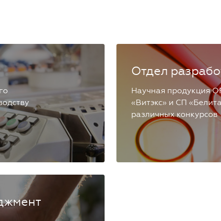
Отдел разрабо
го
Научная продукция О
водству
«Витэкс» и СП «Белит
различных конкурсов
джмент