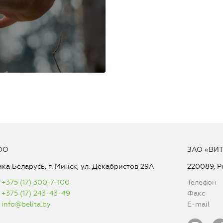
ОО
ЗАО «ВИ
ка Беларусь, г. Минск, ул. Декабристов 29А
220089, Р
+375 (17) 300-7-100
Телефон
+375 (17) 243-43-49
Факс
info@belita.by
E-mail