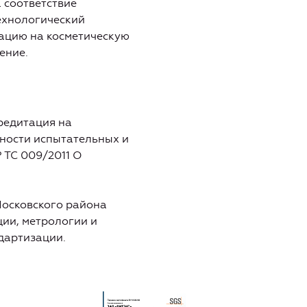
 соответствие
ехнологический
тацию на косметическую
ение.
редитация на
ности испытательных и
 ТС 009/2011 О
осковского района
ции, метрологии и
дартизации.