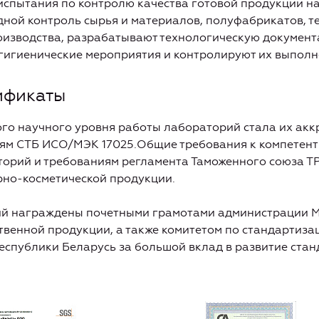
спытания по контролю качества готовой продукции на
дной контроль сырья и материалов, полуфабрикатов, т
роизводства, разрабатывают технологическую докумен
гигиенические мероприятия и контролируют их выполн
ификаты
го научного уровня работы лабораторий стала их акк
иям СТБ ИСО/МЭК 17025.Общие требования к компетент
орий и требованиям регламента Таможенного союза ТР
но-косметической продукции.
й награждены почетными грамотами администрации М
твенной продукции, а также комитетом по стандартиза
еспублики Беларусь за большой вклад в развитие стан