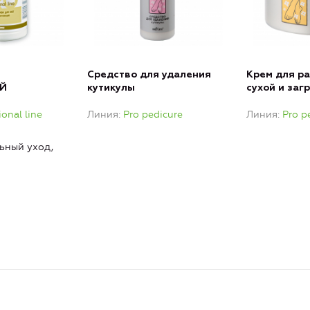
Средство для удаления
Крем для р
Й
кутикулы
сухой и заг
стоп
ional line
Линия
Pro pedicure
Линия
Pro p
ьный уход,