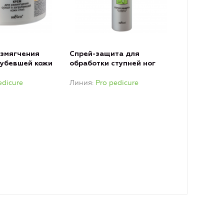
азмягчения
Спрей-защита для
рубевшей кожи
обработки ступней ног
edicure
Линия
Pro pedicure