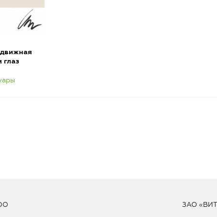
выдвижная
 глаз
уары
ОО
ЗАО «ВИ