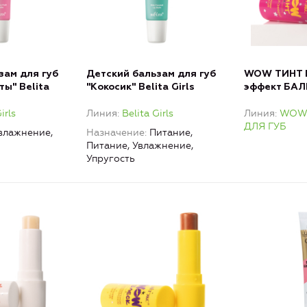
зам для губ
Детский бальзам для губ
WOW ТИНТ 
ы" Belita
"Кокосик" Belita Girls
эффект БАЛ
irls
Линия
Belita Girls
Линия
WOW
ДЛЯ ГУБ
влажнение,
Назначение
Питание,
Питание, Увлажнение,
Упругость