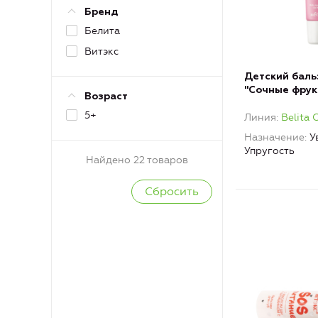
Бренд
Белита
Витэкс
Детский баль
"Сочные фрукт
Возраст
Girls
5+
Линия
Belita G
Назначение
У
Упругость
Найдено 22 товаров