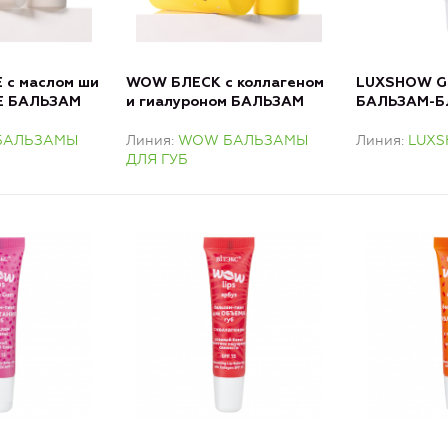
 с маслом ши
WOW БЛЕСК с коллагеном
LUXSHOW G
 Е БАЛЬЗАМ
и гиалуроном БАЛЬЗАМ
БАЛЬЗАМ-БЛ
ДЛЯ ГУБ
Тинт-эффек
БАЛЬЗАМЫ
Линия
WOW БАЛЬЗАМЫ
Линия
LUX
Нежно-розо
ДЛЯ ГУБ