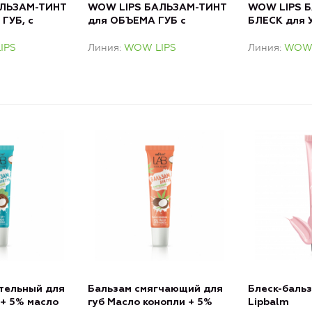
ЛЬЗАМ-ТИНТ
WOW LIPS БАЛЬЗАМ-ТИНТ
WOW LIPS 
ГУБ, с
для ОБЪЕМА ГУБ с
БЛЕСК для
НЫ
КОЛЛАГЕНОМ
ГУБ с ГИА
IPS
Линия
WOW LIPS
Линия
WOW 
тельный для
Бальзам смягчающий для
Блеск-бальз
 + 5% масло
губ Масло конопли + 5%
Lipbalm