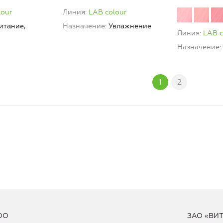
lour
масло кокоса LAB colour
lour
Линия
LAB colour
итание,
Назначение
Увлажнение
Линия
LAB c
Назначение
1
2
ОО
ЗАО «ВИ