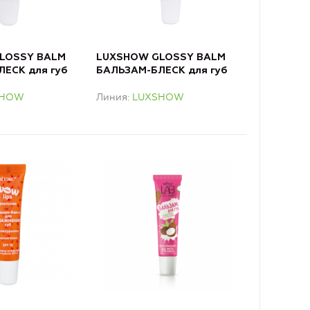
LOSSY BALM
LUXSHOW GLOSSY BALM
ЕСК для губ
БАЛЬЗАМ-БЛЕСК для губ
т 3D VOLUME,
Плампер-эффект 3D
SHOW
Линия
LUXSHOW
вый
VOLUME