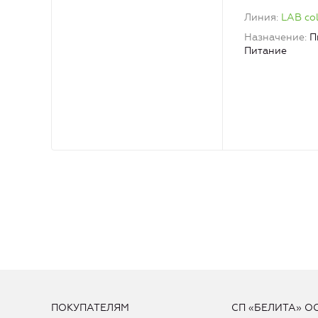
кокоса LAB co
Линия
LAB co
Назначение
П
Питание
ПОКУПАТЕЛЯМ
СП «БЕЛИТА» О