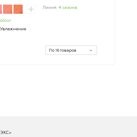
Линия
4 сезона
olour
Увлажнение
По 16 товаров
ТЭКС»