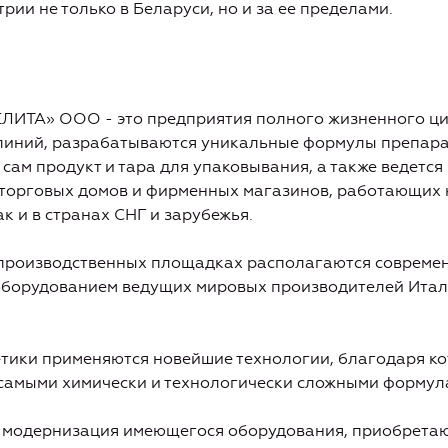
ии не только в Беларуси, но и за ее пределами.
ЛИТА» ООО - это предприятия полного жизненного ци
линий, разрабатываются уникальные формулы препарат
 сам продукт и тара для упаковывания, а также ведетс
 торговых домов и фирменных магазинов, работающих 
к и в странах СНГ и зарубежья.
 производственных площадках располагаются совреме
борудованием ведущих мировых производителей Итали
етики применяются новейшие технологии, благодаря к
 самыми химически и технологически сложными формул
 модернизация имеющегося оборудования, приобрета