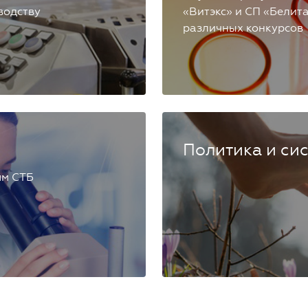
водству
«Витэкс» и СП «Белит
различных конкурсов
Политика и си
ям СТБ