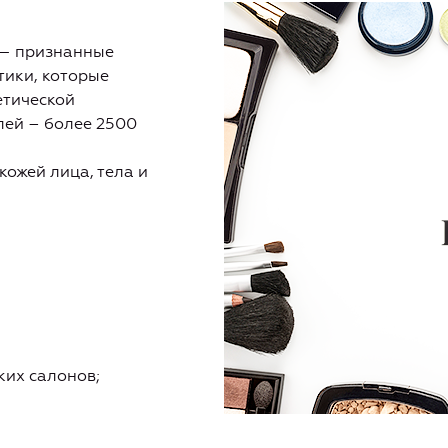
— признанные
тики, которые
етической
лей – более 2500
кожей лица, тела и
ких салонов;