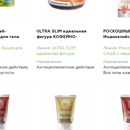
аб-
ULTRA SLIM идеальная
РОСКОШНЫ
для тела
фигура КОФЕЙНО-
Индонезийс
итный» с
ИМБИРНЫЙ
для тела и р
 Линия для
Линия
ULTRA SLIM
Линия
Роск
ОК
Антицеллюлитный скраб
коралловой
идеальная фигура
САШЕ с евр
для тела (горячая
формула)
Назначение
Назначение
ное действие,
Антицеллюлитное действие
Антицеллюли
ругость
Все типы кож