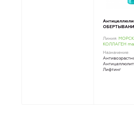
Антицеллюли
ОБЕРТЫВАНИ
проблемных з
Линия
МОРС
водорослева
КОЛЛАГЕН mari
Назначение
Антивозрастно
Антицеллюлит
Лифтинг