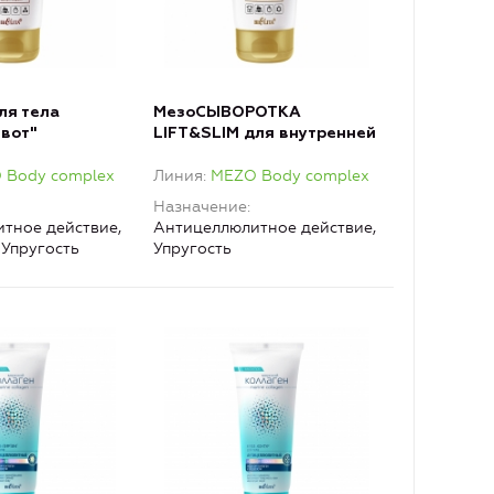
ля тела
МезоСЫВОРОТКА
вот"
LIFT&SLIM для внутренней
и внешней поверхности
 Body complex
Линия
MEZO Body complex
рук и бедер
Назначение
тное действие,
Антицеллюлитное действие,
 Упругость
Упругость