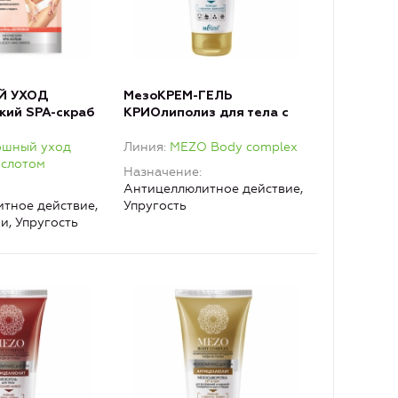
Й УХОД
МезоКРЕМ-ГЕЛЬ
кий SPA-скраб
КРИОлиполиз для тела с
ук с
охлаждающим эффектом
ошный уход
Линия
MEZO Body complex
 пудрой
ослотом
Назначение
Антицеллюлитное действие,
тное действие,
Упругость
и, Упругость