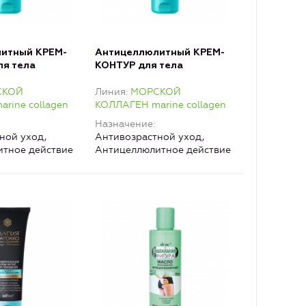
итный КРЕМ-
Антицеллюлитный КРЕМ-
я тела
КОНТУР для тела
ормула»
«холодная формула»
СКОЙ
Линия
МОРСКОЙ
rine collagen
КОЛЛАГЕН marine collagen
Назначение
ной уход,
Антивозрастной уход,
тное действие
Антицеллюлитное действие