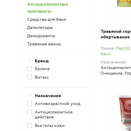
Антицеллюлитные
препараты
Средства для бани
Депиляторы
Травяной скр
Дезодоранты
обертывание 
«Антицеллюл
Травяные ванны
Линия
ПарОК.
имбирем Пар
бани
Бренд
Назначение
Антицеллюлит
Белита
Очищение, Уп
Витэкс
Назначение
Антивозрастной уход
Антицеллюлитное
действие
Все типы кожи