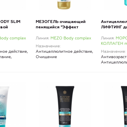
ODY SLIM
МЕЗОГЕЛЬ очищающий
Антицеллюл
евой
пенящийся "Эффект
ЛИФТИНГ дл
микромассажа" для тела
«горячая ф
ody complex
Линия
MEZO Body complex
Линия
МОР
КОЛЛАГЕН ma
Назначение
ное действие,
Антицеллюлитное действие,
Назначение
тание,
Очищение
Антивозраст
Антицеллюли