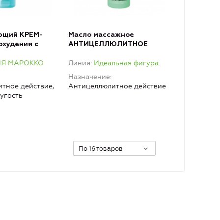
ющий КРЕМ-
Масло массажное
охудения с
АНТИЦЕЛЛЮЛИТНОЕ
аслом черного
Я МАРОККО
Линия
Идеальная фигура
Назначение
тное действие,
Антицеллюлитное действие
ругость
По 16 товаров