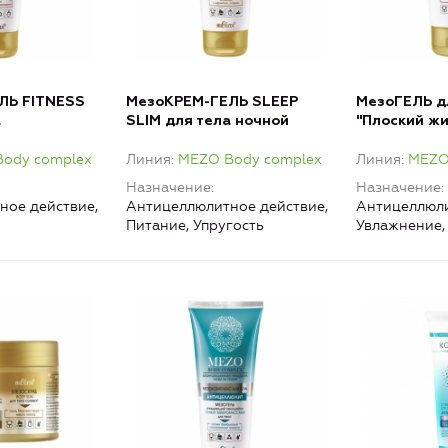
ЛЬ FITNESS
МезоКРЕМ-ГЕЛЬ SLEEP
МезоГЕЛЬ д
а
SLIM для тела ночной
"Плоский жи
ый
ody complex
Линия
MEZO Body complex
Линия
MEZO
Назначение
Назначение
ное действие,
Антицеллюлитное действие,
Антицеллюли
Питание, Упругость
Увлажнение,