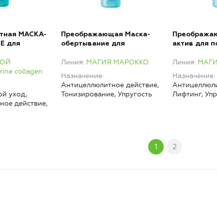
тная МАСКА-
Преображающая Маска-
Преобража
Е для
обертывание для
актив для п
он грязево-
похудения с глиной Гассул
SymFit™ и м
КОЙ
Линия
МАГИЯ МАРОККО
Линия
МАГИ
я
и маслом черного тмина
тмина
ne collagen
Назначение
Назначение
Антицеллюлитное действие,
Антицеллюли
й уход,
Тонизирование, Упругость
Лифтинг, Уп
ное действие,
1
2