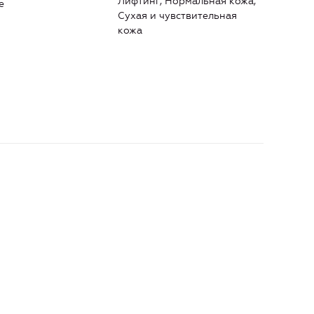
Лифтинг, Нормальная кожа,
е
Лифт
Сухая и чувствительная
Суха
кожа
кожа