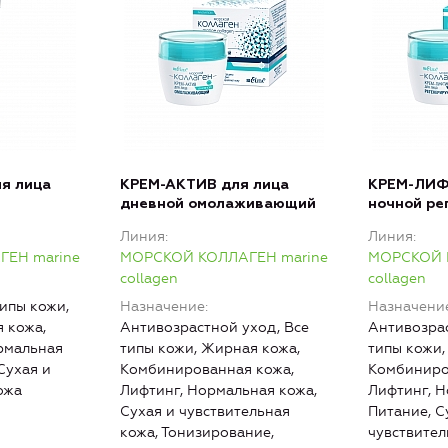
я лица
КРЕМ-АКТИВ для лица
КРЕМ-ЛИФ
дневной омолаживающий
ночной р
Линия
Линия
ЕН marine
МОРСКОЙ КОЛЛАГЕН marine
МОРСКОЙ 
collagen
collagen
типы кожи,
Назначение
Назначени
 кожа,
Антивозрастной уход, Все
Антивозрас
рмальная
типы кожи, Жирная кожа,
типы кожи,
Сухая и
Комбинированная кожа,
Комбиниро
ожа
Лифтинг, Нормальная кожа,
Лифтинг, Н
Сухая и чувствительная
Питание, С
кожа, Тонизирование,
чувствител