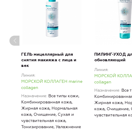
ГЕЛЬ мицеллярный для
ПИЛИНГ-УХОД дл
снятия макияжа с лица и
обновляющий
век
Линия
Линия
МОРСКОЙ КОЛЛАГ
МОРСКОЙ КОЛЛАГЕН marine
collagen
collagen
Назначение
Все 
Назначение
Все типы кожи,
Комбинированная
Комбинированная кожа,
Жирная кожа, Но
Жирная кожа, Нормальная
кожа, Очищение, 
кожа, Очищение, Сухая и
чувствительная к
чувствительная кожа,
Тонизирование, Увлажнение