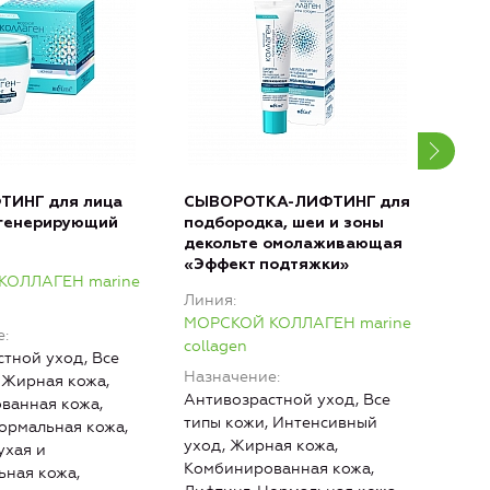
ТИНГ для лица
СЫВОРОТКА-ЛИФТИНГ для
ЭКС
егенерирующий
подбородка, шеи и зоны
для
декольте омолаживающая
морщ
«Эффект подтяжки»
омо
КОЛЛАГЕН marine
под
Линия
Лин
МОРСКОЙ КОЛЛАГЕН marine
е
МОР
collagen
тной уход, Все
coll
Назначение
 Жирная кожа,
Наз
Антивозрастной уход, Все
ванная кожа,
Анти
типы кожи, Интенсивный
ормальная кожа,
тип
уход, Жирная кожа,
ухая и
уход
Комбинированная кожа,
ьная кожа,
Ком