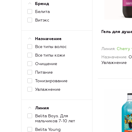
Бренд
Белита
Витэкс
Гель для душа
Назначение
Все типы волос
Линия
Cherry 
Все типы кожи
Назначение
О
Увлажнение
Очищение
Питание
Тонизирование
Увлажнение
Линия
Belita Boys. Для
мальчиков 7-10 лет
Belita Young