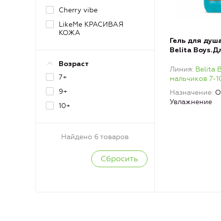
Cherry vibe
LikeMe КРАСИВАЯ
КОЖА
Гель для душ
Belita Boys.Д
7-10 лет
Возраст
Линия
Belita 
7+
мальчиков 7-1
9+
Назначение
О
Увлажнение
10+
Найдено 6 товаров