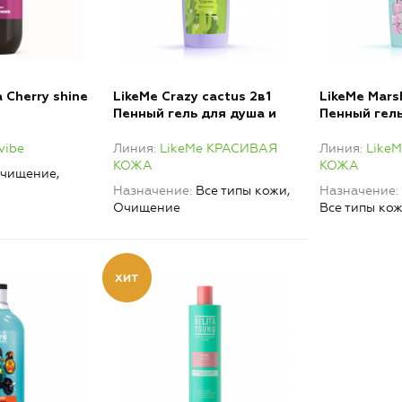
 Cherry shine
LikeMe Crazy cactus 2в1
LikeMe Mars
Пенный гель для душа и
Пенный гель
ванны Алоэ и лайм
ванны Манго
vibe
Линия
LikeMe КРАСИВАЯ
Линия
Like
КОЖА
КОЖА
чищение,
Назначение
Все типы кожи,
Назначение
Очищение
Все типы ко