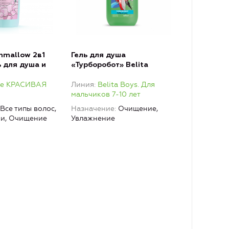
hmallow 2в1
Гель для душа
 для душа и
«Турборобот» Belita
 и кокос
Boys.Для мальчиков 7-10
Me КРАСИВАЯ
Линия
Belita Boys. Для
лет
мальчиков 7-10 лет
Все типы волос,
Назначение
Очищение,
жи, Очищение
Увлажнение