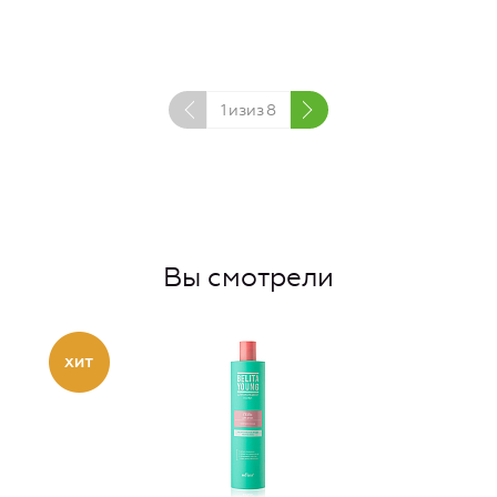
1
изиз
8
Вы смотрели