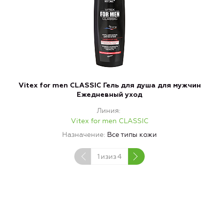
Vitex for men CLASSIC Гель для душа для мужчин
Б
Ежедневный уход
Линия
Vitex for men CLASSIC
Назначение
Все типы кожи
1
изиз
4