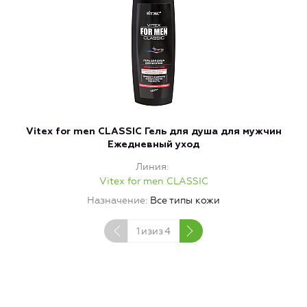
Vitex for men CLASSIC Гель для душа для мужчин
Б
Ежедневный уход
Линия
Vitex for men CLASSIC
Назначение
Все типы кожи
1
изиз
4