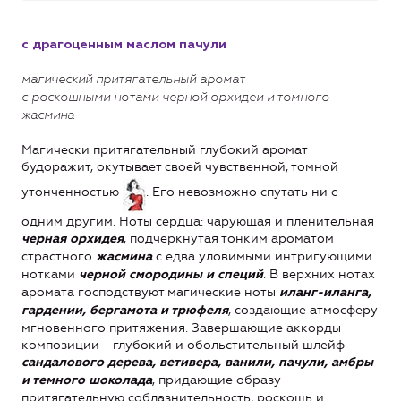
с драгоценным маслом пачули
магический притягательный аромат
с роскошными нотами черной орхидеи и томного
жасмина
Магически притягательный глубокий аромат
будоражит, окутывает своей чувственной, томной
утонченностью
. Его невозможно спутать ни с
одним другим. Ноты сердца: чарующая и пленительная
, подчеркнутая тонким ароматом
черная орхидея
страстного
с едва уловимыми интригующими
жасмина
нотками
. В верхних нотах
черной смородины и специй
аромата господствуют магические ноты
иланг-иланга,
, создающие атмосферу
гардении, бергамота и трюфеля
мгновенного притяжения. Завершающие аккорды
композиции - глубокий и обольстительный шлейф
сандалового дерева, ветивера, ванили, пачули, амбры
, придающие образу
и темного шоколада
притягательную соблазнительность, роскошь и