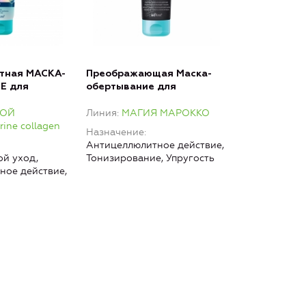
тная МАСКА-
Преображающая Маска-
Е для
обертывание для
он грязево-
похудения с глиной Гассул
КОЙ
Линия
МАГИЯ МАРОККО
я
и маслом черного тмина
ne collagen
Назначение
Антицеллюлитное действие,
й уход,
Тонизирование, Упругость
ное действие,