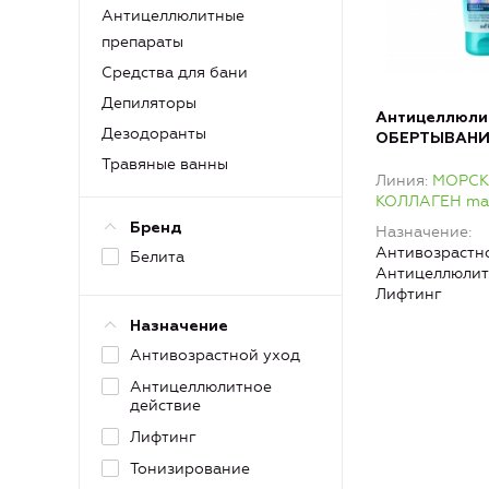
Антицеллюлитные
препараты
Средства для бани
Депиляторы
Антицеллюли
Дезодоранты
ОБЕРТЫВАНИ
проблемных з
Травяные ванны
Линия
МОРС
водорослева
КОЛЛАГЕН mari
Бренд
Назначение
Антивозрастно
Белита
Антицеллюлит
Лифтинг
Назначение
Антивозрастной уход
Антицеллюлитное
действие
Лифтинг
Тонизирование