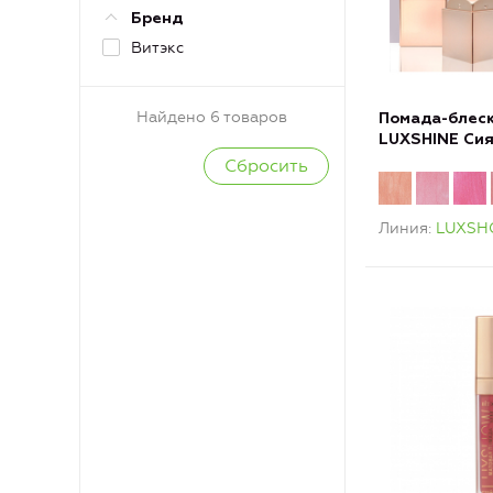
Бренд
Витэкс
Найдено 6 товаров
Помада-блеск
LUXSHINE Си
коллекция
Линия
LUXS