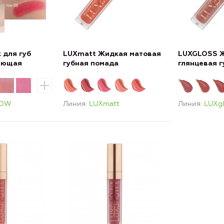
 для губ
LUXmatt Жидкая матовая
LUXGLOSS 
яющая
губная помада
глянцевая 
HOW
Линия
LUXmatt
Линия
LUXg