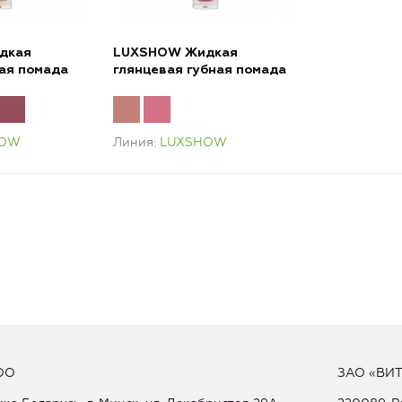
дкая
LUXSHOW Жидкая
ая помада
глянцевая губная помада
HOW
Линия
LUXSHOW
ОО
ЗАО «ВИ