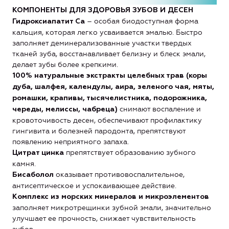
КОМПОНЕНТЫ ДЛЯ ЗДОРОВЬЯ ЗУБОВ И ДЕСЕН
– особая биодоступная форма
Гидроксиапатит Са
кальция, которая легко усваивается эмалью. Быстро
заполняет деминерализованные участки твердых
тканей зуба, восстанавливает белизну и блеск эмали,
делает зубы более крепкими.
100% натуральные экстракты целебных трав (коры
дуба, шалфея, календулы, аира, зеленого чая, мяты,
ромашки, крапивы, тысячелистника, подорожника,
снимают воспаление и
череды, мелиссы, чабреца)
кровоточивость десен, обеспечивают профилактику
гингивита и болезней пародонта, препятствуют
появлению неприятного запаха.
препятствует образованию зубного
Цитрат цинка
камня.
оказывает противовоспалительное,
Бисаболол
антисептическое и успокаивающее действие.
Комплекс из морских минералов и микроэлементов
заполняет микротрещинки зубной эмали, значительно
улучшает ее прочность, снижает чувствительность