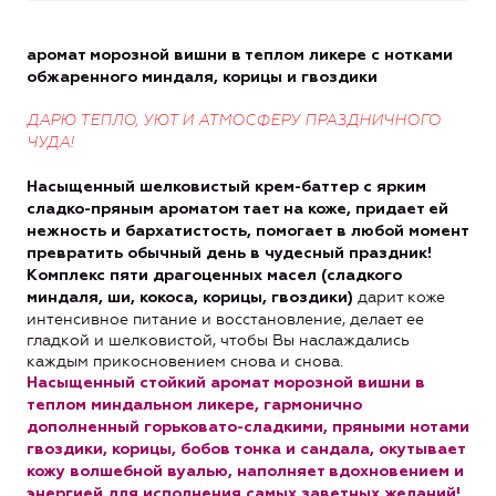
аромат морозной вишни в теплом ликере с нотками
обжаренного миндаля, корицы и гвоздики
ДАРЮ ТЕПЛО, УЮТ И АТМОСФЕРУ ПРАЗДНИЧНОГО
ЧУДА!
Насыщенный шелковистый крем-баттер с ярким
сладко-пряным ароматом тает на коже, придает ей
нежность и бархатистость, помогает в любой момент
превратить обычный день в чудесный праздник!
Комплекс пяти драгоценных масел (сладкого
дарит коже
миндаля, ши, кокоса, корицы, гвоздики)
интенсивное питание и восстановление, делает ее
гладкой и шелковистой, чтобы Вы наслаждались
каждым прикосновением снова и снова.
Насыщенный стойкий аромат морозной вишни в
теплом миндальном ликере, гармонично
дополненный горьковато-сладкими, пряными нотами
гвоздики, корицы, бобов тонка и сандала, окутывает
кожу волшебной вуалью, наполняет вдохновением и
энергией для исполнения самых заветных желаний!