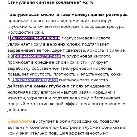
Стимуляция синтеза коллагена* +21%
Гиалуроновая кислота трех молекулярных размеров
проникает во все слои эпидермиса, активизируя
глубокий клеточный метаболизм и возрождая ресурс
молодости кожи.
1.
гиалуроновая кислота
Высокомолекулярная
увлажняет кожу в
, подтягивает,
верхних слоях
выравнивает ее тон, дарит свежесть, яркость и сияние.
2.
гиалуроновая кислота
Среднемолекулярная
проникает в
кожи, стимулирует
средние слои
выработку собственной гиалуроновой кислоты,
повышает упругость, плотность и эластичность кожи.
3.
гиалуроновая кислота
Низкомолекулярная
действует в
эпидермиса,
самых глубоких слоях
наполняя кожу влагой и «выталкивая» морщинки
изнутри, укрепляя и подтягивая кожу, обеспечивает
мощный омолаживающий эффект пролонгированного
действия.
выступает в роли проводника, позволяя
Биозолото
активным компонентам быстрее и глубже проникать в
кожу, значительно повышая эффективность их