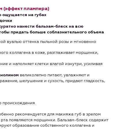
 (эффект плампера)
о ощущается на губах
адочки
куратно нанести
бальзам-блеск на всю
 чтобы придать больше соблазнительного объема
жной вуалью оттенка пыльной розы и мгновенно
ого коллагена в коже, разглаживает морщинки,
ние и наполняет клетки влагой изнутри, усиливая
великолепно питают, увлажняют и
анолином
ражение, шелушение и сухость, придают гладкость,
о происхождения.
бенно рекомендуется для макияжа губ в зрелом
уг рта появляются морщинки. Бальзам-блеск содержит
ируют образование собственного коллагена и