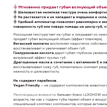
⸎ Мгновенно придает губам волнующий объем
⸎ Шелковистая нелипкая текстура очень комфортн
⸎ Не растекается и не западает в морщинки и скл
⸎
Удобный аппликатор позволяет равномерно и ак
поверхность губ или поверх помады на центр губ,
Роскошная текстура тает на губах и покрывает их не
придает губам волнующий объем (эффект плампера).
восполняет недостаток собственн
Веганский коллаген
восстанавливает и увеличивает объем губ.
дарит губам глубокое увлажне
Гиалуроновая кислота
визуальный эффект пухлых губ.
Драгоценные масла в сочетании с витамином Е и л
восстанавливают кожу губ, моментально снимают разд
нежность и шелковистость.
Не содержит парабенов.
– не содержит компонентов животног
Vegan Friendly
бальзам-блеск LUXSHOW осо
Рекомендации визажиста:
возрасте, так как с годами губы теряют объем и вокр
специальный комплекс компонентов, которые активиз