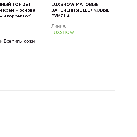
НЫЙ ТОН 3в1
LUXSHOW МАТОВЫЕ
LUX
й крем + основа
ЗАПЕЧЕННЫЕ ШЕЛКОВЫЕ
для
ж +корректор)
РУМЯНА
тон
Линия
Лин
LUXSHOW
LU
е
Все типы кожи