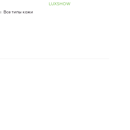
LUXSHOW
LU
е
Все типы кожи