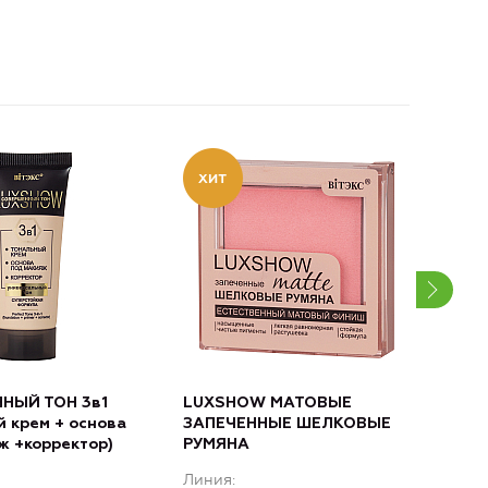
НЫЙ ТОН 3в1
LUXSHOW МАТОВЫЕ
LUX
й крем + основа
ЗАПЕЧЕННЫЕ ШЕЛКОВЫЕ
для
ж +корректор)
РУМЯНА
тон
Линия
Лин