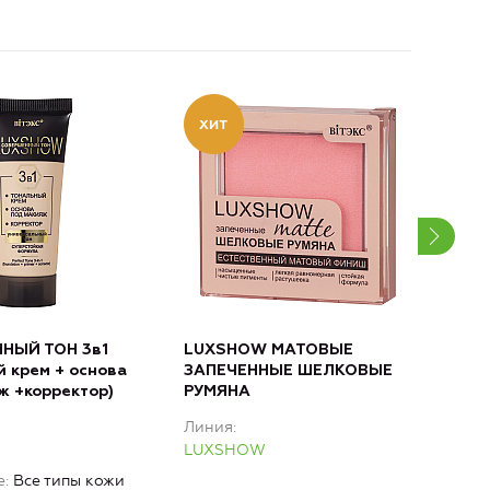
НЫЙ ТОН 3в1
LUXSHOW МАТОВЫЕ
LUX
й крем + основа
ЗАПЕЧЕННЫЕ ШЕЛКОВЫЕ
для
ж +корректор)
РУМЯНА
тон
Линия
Лин
LUXSHOW
LU
е
Все типы кожи