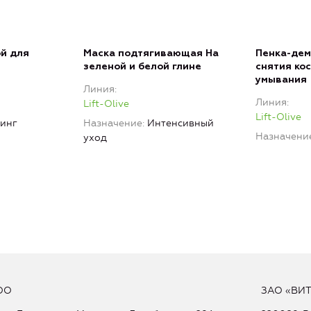
й для
Маска подтягивающая На
Пенка-дем
зеленой и белой глине
снятия кос
умывания
Линия
Линия
Lift-Olive
Lift-Olive
инг
Назначение
Интенсивный
Назначени
уход
ОО
ЗАО «ВИ