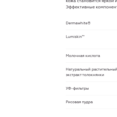
кожа становится яркой 
Эффективные компонент
Dermawhite®
Lumiskin™
Молочная кислота
Натуральный растительны
экстракт толокнянки
УФ-фильтры
Рисовая пудра