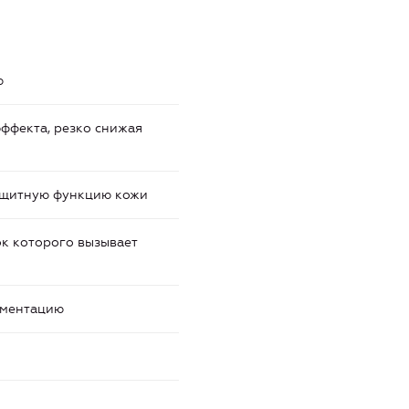
ю
ффекта, резко снижая
защитную функцию кожи
ок которого вызывает
гментацию