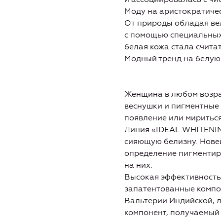
Моду на аристократичес
От природы обладая вел
с помощью специальных 
белая кожа стала счита
Модный тренд на белую
Женщина в любом возрас
веснушки и пигментные 
появление или мириться
Линия «IDEAL WHITENIN
сияющую белизну. Нове
определение пигментир
на них.
Высокая эффективность
запатентованные компо
Вальтерии Индийской, л
компонент, получаемый 