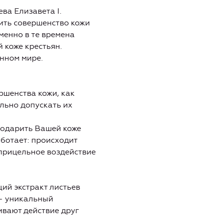
ва Елизавета I.
ить совершенство кожи
менно в те времена
 коже крестьян.
енном мире.
ршенства кожи, как
ельно допускать их
подарить Вашей коже
ботает: происходит
прицельное воздействие
ий экстракт листьев
 — уникальный
ивают действие друг