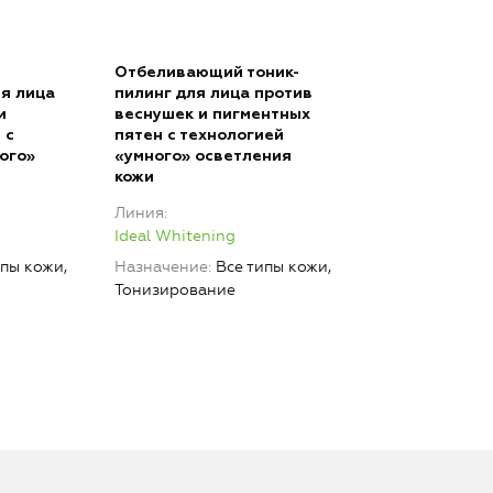
Отбеливающий тоник-
я лица
пилинг для лица против
и
веснушек и пигментных
 с
пятен с технологией
ого»
«умного» осветления
кожи
Линия
Ideal Whitening
ипы кожи,
Назначение
Все типы кожи,
Тонизирование