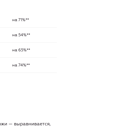
на 71%**
на 54%**
на 65%**
на 74%**
кожи — выравнивается,