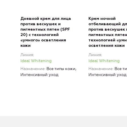
Дневной крем для лица
Крем ночной
против веснушек и
отбеливающий дл
пигментных пятен (SPF
против веснушек 
20) с технологией
пигментных пятен
«умного» осветления
технологией «умн
кожи
осветления кожи
Линия
Линия
Ideal Whitening
Ideal Whitening
Назначение
Все типы кожи,
Назначение
Все т
Интенсивный уход
Интенсивный уход