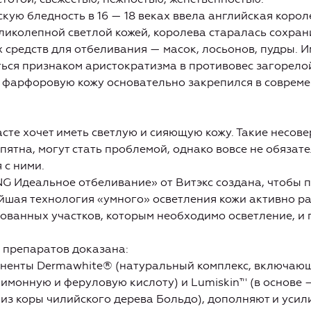
кую бледность в 16 — 18 веках ввела английская короле
иколепной светлой кожей, королева старалась сохран
средств для отбеливания — масок, лосьонов, пудры. И
ться признаком аристократизма в противовес загорелой
 фарфоровую кожу основательно закрепился в соврем
те хочет иметь светлую и сияющую кожу. Такие несове
пятна, могут стать проблемой, однако вовсе не обязат
 с ними.
G Идеальное отбеливание» от Витэкс создана, чтобы 
йшая технология «умного» осветления кожи активно ра
ованных участков, которым необходимо осветление, и 
 препаратов доказана:
ненты Dermawhite® (натуральный комплекс, включающ
имонную и феруловую кислоту) и Lumiskin™ (в основе
из коры чилийского дерева Больдо), дополняют и усил