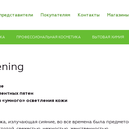
представители
Покупателям
Контакты
Магазины
ИКА
ПРОФЕССИОНАЛЬНАЯ КОСМЕТИКА
БЫТОВАЯ ХИМИЯ
ening
ие
ментных пятен
я «умного» осветления кожи
жа, излучающая сияние, во все времена была предмето
стотой, свежестью, нежностью, женственностью.