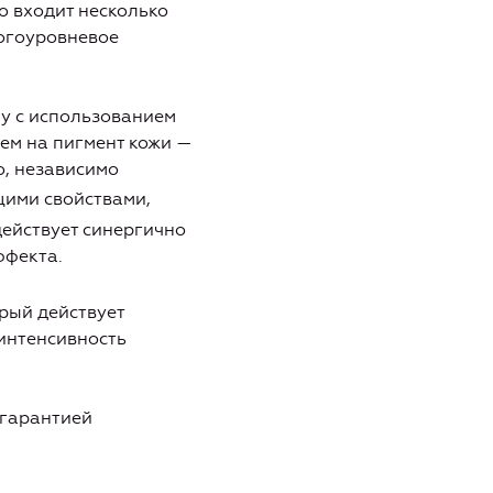
о входит несколько
ногоуровневое
 с использованием
ем на пигмент кожи —
о, независимо
ими свойствами,
действует синергично
ффекта.
рый действует
 интенсивность
 гарантией