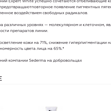
нии Expert White успешно сочетаются отбеливающие 
предотвращаютповторное появление пигментных пяте
ленное воздействием свободных радикалов.
а различных уровнях — молекулярном и клеточном, яв
ости препаратов линии.
осветление кожи на 71%, снижение гиперпигментации 
вномерность цвета лица на 65%.*
аний компании Sederma на добровольцах
E