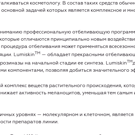
талкиваться косметологу. В состав таких средств обычн
 основной задачей которых является комплексное и м
вниманию профессиональную отбеливающую программу
 которые отличаются принципиально новым воздействи
м, процедура отбеливания может применяться всесезонн
ТМ
яции. Lumiskin
— обладает прекрасными отбеливающ
ТМ
розиназы на начальной стадии ее синтеза. Lumiskin
ми компонентами, позволяя добиться значительного э
 комплекс веществ растительного происходения, кото
снижает активность меланоцитов, уменьшая тем самым
ичных уровнях — молекулярном и клеточном, является
ости препаратов линии.