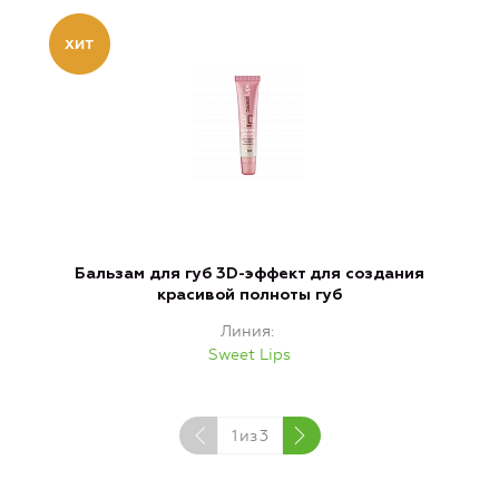
Бальзам для губ 3D-эффект для создания
B
красивой полноты губ
Линия
Sweet Lips
Н
1
из
3