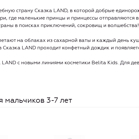
ебную страну Сказка LAND, в которой добрые единорож
ри, где маленькие принцы и принцессы отправляются 
траны в поисках приключений, сокровищ и волшебства!
етают на облаках из сахарной ваты и каждый день ку
в Сказка LAND проходит конфетный дождик и появляетс
 LAND с новыми линиями косметики Belita Kids. Для де
я мальчиков 3-7 лет