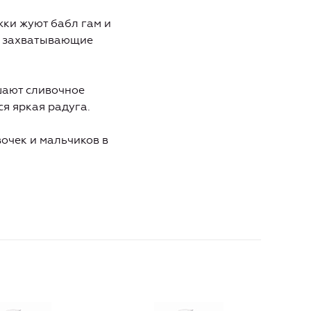
ки жуют бабл гам и
в захватывающие
шают сливочное
я яркая радуга.
вочек и мальчиков в