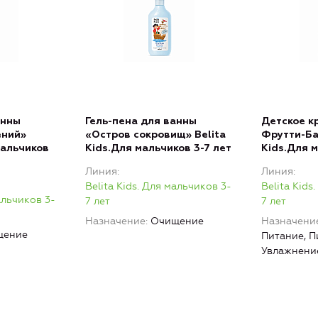
анны
Гель-пена для ванны
Детское к
ений»
«Остров сокровищ» Belita
Фрутти-Ба
мальчиков
Kids.Для мальчиков 3-7 лет
Kids.Для м
Линия
Линия
Belita Kids. Для мальчиков 3-
Belita Kids
альчиков 3-
7 лет
7 лет
Назначение
Очищение
Назначени
щение
Питание, П
Увлажнени