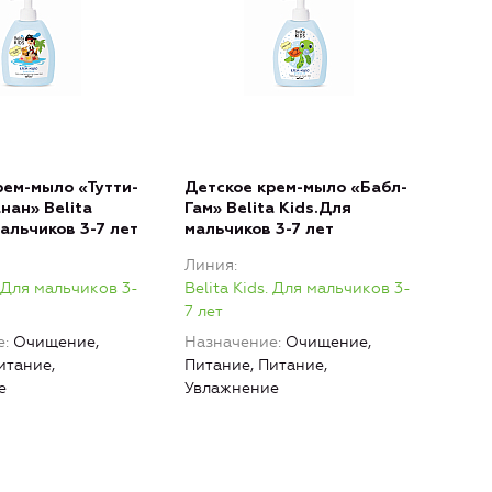
рем-мыло «Тутти-
Детское крем-мыло «Бабл-
нан» Belita
Гам» Belita Kids.Для
альчиков 3-7 лет
мальчиков 3-7 лет
Линия
. Для мальчиков 3-
Belita Kids. Для мальчиков 3-
7 лет
е
Очищение,
Назначение
Очищение,
итание,
Питание, Питание,
е
Увлажнение