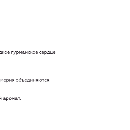
дкое гурманское сердце,
юмерия объединяются.
й аромат.