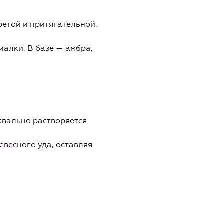
гретой и притягательной.
иалки. В базе — амбра,
уквально растворяется
весного уда, оставляя