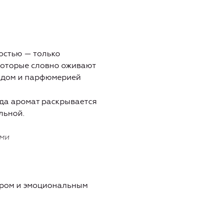
ностью — только
 которые словно оживают
ходом и парфюмерией
гда аромат раскрывается
льной.
ами
ером и эмоциональным