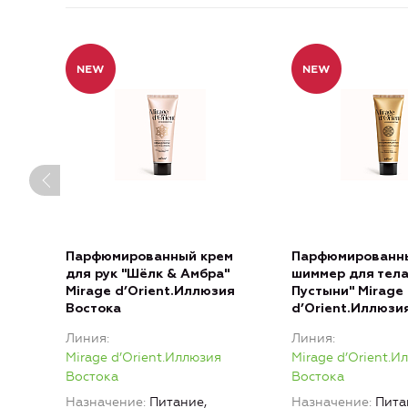
Парфюмированный крем
Парфюмированны
для рук "Шёлк & Амбра"
шиммер для тела
Mirage d’Orient.Иллюзия
Пустыни" Mirage
Востока
d’Orient.Иллюзи
Линия
Линия
Mirage d’Orient.Иллюзия
Mirage d’Orient.И
Востока
Востока
Назначение
Питание,
Назначение
Пита