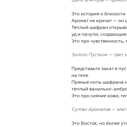
Шёлк & Амбра — прикосн
Это история о близости.
Аромат не кричит — он 
Тёплый шафран открывае
уд и пачули, создающие
Это про чувственность,
Золото Пустыни — свет, 
Представьте закат в пус
на теле.
Пряные ноты шафрана и 
тёплый ванильно-амбр
Это про сияние кожи, т
Султан Ароматов — элег
Это Восток, но более у