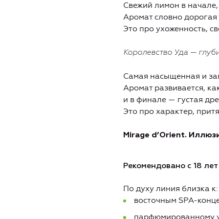
Свежий лимон в начале, 
Аромат словно дорогая 
Это про ухоженность, с
Королевство Уда — глуби
Самая насыщенная и за
Аромат развивается, ка
и в финале — густая дре
Это про характер, притя
Mirage d’Orient. Иллюз
Рекомендовано с 18 лет
По духу линия близка к:
восточным SPA-конце
парфюмированному у