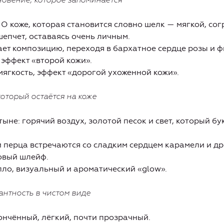
овение, которое запоминается
 О коже, которая становится словно шелк — мягкой, со
шепчет, оставаясь очень личным.
т композицию, переходя в бархатное сердце розы и ф
 эффект «второй кожи».
 мягкость, эффект «дорогой ухоженной кожи».
который остаётся на коже
тыне: горячий воздух, золотой песок и свет, который б
перца встречаются со сладким сердцем карамели и дре
овый шлейф.
епло, визуальный и ароматический «glow».
антность в чистом виде
тончённый, лёгкий, почти прозрачный.