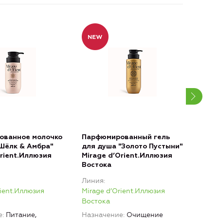
ованное молочко
Парфюмированный гель
Пар
"Шёлк & Амбра"
для душа "Золото Пустыни"
для
Orient.Иллюзия
Mirage d’Orient.Иллюзия
Аро
Востока
d’O
Линия
Лин
rient.Иллюзия
Mirage d’Orient.Иллюзия
Mira
Востока
Вос
е
Питание,
Назначение
Очищение
Наз