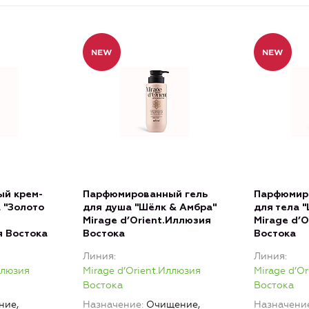
й крем-
Парфюмированный гель
Парфюмир
 "Золото
для душа "Шёлк & Амбра"
для тела 
Mirage d’Orient.Иллюзия
Mirage d’
я Востока
Востока
Востока
Линия
Линия
ллюзия
Mirage d’Orient.Иллюзия
Mirage d’O
Востока
Востока
ние,
Назначение
Очищение,
Назначени