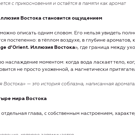
ется с прикосновения и остаётся в памяти как аромат
 Иллюзия Востока становится ощущением
зможно описать одним словом. Его нельзя увидеть пол
ся постепенно: в тёплом воздухе, в глубине ароматов,
», где граница между у
age d’Orient. Иллюзия Востока
про наслаждение моментом: когда вода ласкает тело, ко
новится не просто ухоженной, а магнетически притягате
ия Востока» —
это история соблазна, написанная аромат
тыре мира Востока
 отдельная глава, с собственным настроением, характ