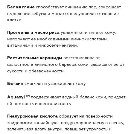
способствует очищению пор, сокращает
Белая глина
выделение себума и мягко отшелушивает отмершие
клетки.
увлажняют и питают кожу,
Протеины и масло риса
наполняют ее необходимыми аминокислотами,
витаминами и микроэлементами.
восстанавливают
Растительные керамиды
целостность липидного барьера кожи,
защищают ее от
сухости и обезвоженности.
смягчает и успокаивает кожу.
Бетаин
тм
поддерживает водный баланс кожи, придает
Aquaxyl
ей нежность и шелковистость.
образует на поверхности
Гиалуроновая кислота
эпидермиса тончайшую воздухопроницаемую пленку,
запечатывая влагу внутри, повышает упругость и