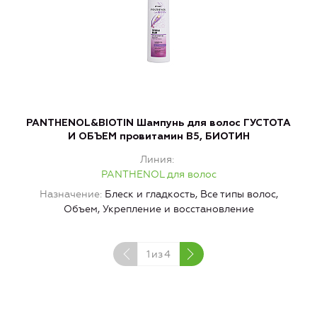
PANTHENOL&BIOTIN Шампунь для волос ГУСТОТА
P
И ОБЪЕМ провитамин В5, БИОТИН
Линия
PANTHENOL для волос
Назначение
Блеск и гладкость, Все типы волос,
Объем, Укрепление и восстановление
1
из
4