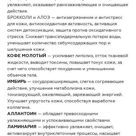
увлажняют, оказывают ранозаживляющее и очищающее
действие.
БРОККОЛИ и АЛОЭ — антизагрязнение и антистресс
для кожи, антиоксидантная активность, активация
систем детоксикации, защита против оксидативного
стресса. Снижает трансэпидермальную потерю воды,
уменьшает количество себумсодержащих пор и
шелушение кожи.
— усиливает липолиз, отток тканевой
КОФЕ МОЛОТЫЙ
жидкости, выводит токсины, повышает тонус кожи, за
счет чего способствует похудению и уменьшению
объемов тела.
— сосудорасширяющее, слегка согревающее
ИМБИРЬ
действие, улучшение метаболизма кожи,
тонизирующий, оживляющий, заряжающий энергией.
Улучшает упругость кожи, способствуя выработке
коллагена.
— обладает превосходными
АЛЛАНТОИН
увлажняющими и успокаивающими свойствами.
— эффективно увлажняет, очищает,
ЛАМИНАРИЯ
активизирует внутриклеточные процессы, насыщает