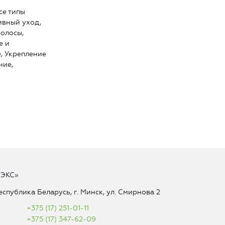
се типы
ивный уход,
олосы,
е и
, Укрепление
ние,
ТЭКС»
еспублика Беларусь, г. Минск, ул. Смирнова 2
+375 (17) 251-01-11
+375 (17) 347-62-09