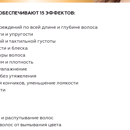
 ОБЕСПЕЧИВАЮТ 15 ЭФФЕКТОВ:
реждений по всей длине и глубине волоса
ти и упругости
ой и тактильной густоты
сти и блеска
уры волоса
м и плотность
 увлажнение
 без утяжеления
я кончиков, уменьшение ломкости
сти
е и распутывание волос
волос от вымывания цвета