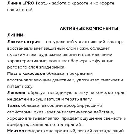
- забота о красоте и комфорте
Линия «PRO foot»
ваших стоп!
АКТИВНЫЕ КОМПОНЕНТЫ
ЛИНИИ:
— натуральный увлажняющий фактор,
Лактат натрия
восстанавливает защитный слой кожи, обладает
высокими влагоудерживающими и освежающими
характеристиками, повышает барьерные функции
рогового слоя эпидермиса.
обладает прекрасным
Масло кокосовое
восстанавливающим действием, увлажняет, смягчает и
питает кожу.
образует невидимую пленку на коже, которая
Ланолин
не дает ей высушиваться и терять влагу.
обладает высокими абсорбирующими
Тальк
свойствами, оказывает антисептическое действие,
хорошо впитывает запах, придает ощущение свежести и
комфорта, защищает от натираний.
придает коже приятный, легкий охлаждающий
Ментол