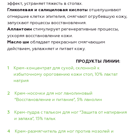
эффект, устраняет тяжесть в стопах.
отшелушивают
Гликолевая и салициловая кислоты
отмершие клетки эпителия, смягчают огрубевшую кожу,
запускают процессы восстановления.
стимулирует регенеративные процессы,
Аллантоин
ускоряя восстановление кожи.
обладает прекрасным смягчающим
Масло ши
действием, увлажняет и питает кожу.
ПРОДУКТЫ ЛИНИИ:
Крем-концентрат для сухой, склонной к
избыточному ороговению кожи стоп, 10% лактат
натрия
Крем-носочки для ног ланолиновый
“Восстановление и питание”, 5% ланолин
Крем-пудра с тальком для ног “Защита от натирания
и запаха”, 15% тальк
Крем-размягчитель для ног против мозолей и