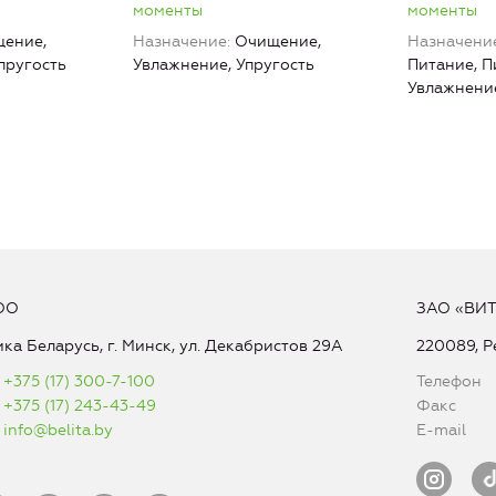
моменты
моменты
ение,
Назначение
Очищение,
Назначени
пругость
Увлажнение, Упругость
Питание, П
Увлажнени
ОО
ЗАО «ВИ
ка Беларусь, г. Минск, ул. Декабристов 29А
220089, Р
+375 (17) 300-7-100
Телефон
+375 (17) 243-43-49
Факс
info@belita.by
E-mail