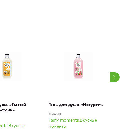
душа «Ты мой
Гель для душа «Йогурти»
Гел
окосик»
мил
Линия
Лин
Tasty moments.Вкусные
ents.Вкусные
Tas
моменты