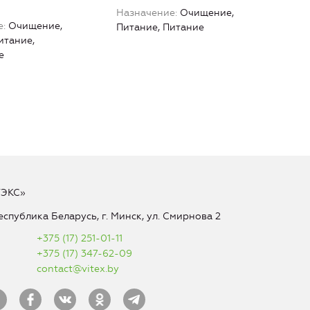
мом
Назначение
Очищение,
е
Очищение,
Наз
Питание, Питание
итание,
Пита
е
ТЭКС»
еспублика Беларусь, г. Минск, ул. Смирнова 2
+375 (17) 251-01-11
+375 (17) 347-62-09
contact@vitex.by