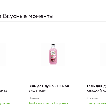
s.Вкусные моменты
Гель для душа «Ты моя
Гель для 
рмэ»
вишенка»
сладкий к
Линия
Линия
кусные
Tasty moments.Вкусные
Tasty mom