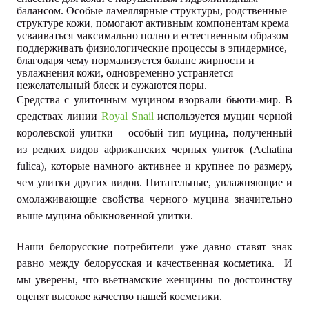
балансом. Особые ламеллярные структуры, родственные
структуре кожи, помогают активным компонентам крема
усваиваться максимально полно и естественным образом
поддерживать физиологические процессы в эпидермисе,
благодаря чему нормализуется баланс жирности и
увлажнения кожи, одновременно устраняется
нежелательный блеск и сужаются поры.
Средства с улиточным муцином взорвали бьюти-мир. В
средствах линии
Royal Snail
используется муцин черной
королевской улитки – особый тип муцина, полученный
из редких видов африканских черных улиток (Achatina
fulica), которые намного активнее и крупнее по размеру,
чем улитки других видов. Питательные, увлажняющие и
омолаживающие свойства черного муцина значительно
выше муцина обыкновенной улитки.
Наши белорусские потребители уже давно ставят знак
равно между белорусская и качественная косметика. И
мы уверены, что вьетнамские женщины по достоинству
оценят высокое качество нашей косметики.