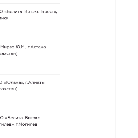
О «Белита-Витэкс-Брест»,
инск
Мирзо Ю.М., г.Астана
захстан)
О «Юлана», г.Алматы
захстан)
О «Белита-Витэкс-
илев», г.Могилев