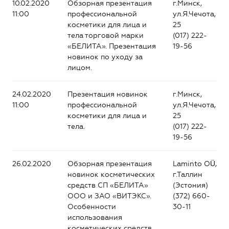
10.02.2020
Обзорная презентация
г.Минск,
11:00
профессиональной
ул.Я.Чечота,
косметики для лица и
25
тела торговой марки
(017) 222-
«БЕЛИТА». Презентация
19-56
новинок по уходу за
лицом.
24.02.2020
Презентация новинок
г.Минск,
11:00
профессиональной
ул.Я.Чечота,
косметики для лица и
25
тела.
(017) 222-
19-56
26.02.2020
Обзорная презентация
Laminto OÜ,
новинок косметических
г.Таллин
средств СП «БЕЛИТА»
(Эстония)
ООО и ЗАО «ВИТЭКС».
(372) 660-
Особенности
30-11
использования
косметических средств