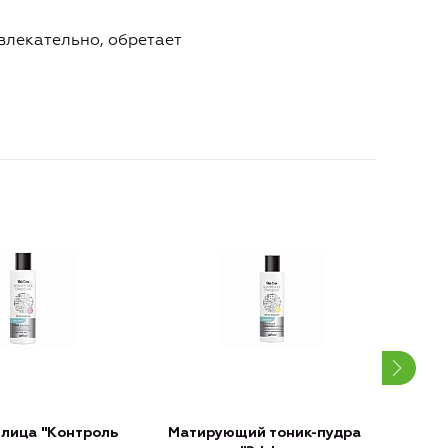
влекательно, обретает
 лица "Контроль
Матирующий тоник-пудра
Энз