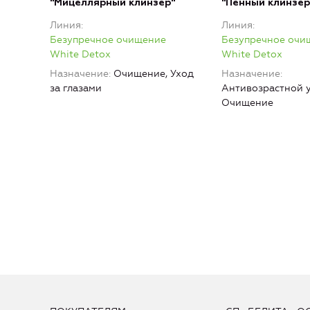
"Мицеллярный клинзер"
"Пенный клинзер
Линия
Линия
Безупречное очищение
Безупречное очи
White Detox
White Detox
Назначение
Очищение, Уход
Назначение
за глазами
Антивозрастной у
Очищение