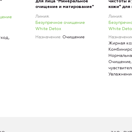
"
для лица "Минеральное
чистоты и
очищение и матирование"
кожи" для 
Линия
Линия
щение
Безупречное очищение
Безупречн
White Detox
White Deto
Назначение
Очищение
Назначени
ход,
Жирная ко
Комбиниро
Нормальна
Очищение,
чувствител
Увлажнени