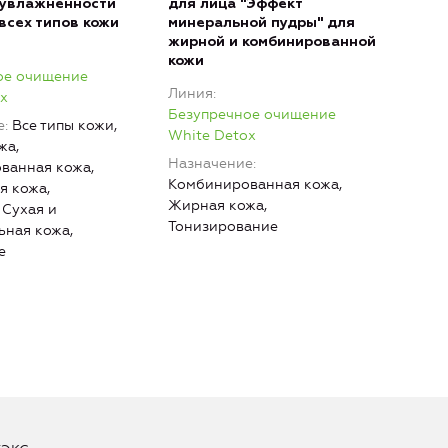
 увлажненности
для лица "Эффект
умы
всех типов кожи
минеральной пудры" для
"Ми
жирной и комбинированной
Лин
кожи
ое очищение
Без
Линия
x
Whit
Безупречное очищение
е
Все типы кожи,
Наз
White Detox
жа,
Назначение
ванная кожа,
Комбинированная кожа,
я кожа,
Жирная кожа,
 Сухая и
Тонизирование
ьная кожа,
е