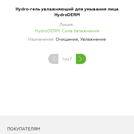
Hydro-гель увлажняющий для умывания лица
H
HydroDERM
Линия
HydroDERM. Сила Увлажнения
Назначение
Очищение, Увлажнение
1
из
7
ПОКУПАТЕЛЯМ