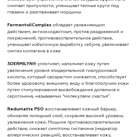
снимает припухлости, уменьшает темные круги под
глазами и разглаживает морщины.
обладает увлажняющим
FermentoilComplex
действием, антиоксидантным, против раздражений и
покраснений, противовоспалительное действие,
уменьшает избыточную выработку себума, увеличивает
синтез коллагена в коже.
уплотняет, наполняет кожу путем
3DERMILYN®
увеличения уровня эпидермальной гиалуроновой
кислоты, который свозрастом снижается, способствует
более здоровому внешнему виду и благополучию кожи
путем стимулирования высвобождения допамина и
серотонина, называемых “молекулами счастья”.
восстанавливает кожный барьер,
Redumatte PSO
обновляя липидный слой, сохраняя высокий уровень
увлажнения кожи; Мощное противовоспалительное
действие, снижает симптомы гистамина (медиатор
аллергических реакций), восстанавливает кожу,