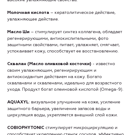
– кератолитическое действие,
Молочная кислота
увлажняющее действие.
– стимулирует синтез коллагена, обладает
Масло Ши
регенерирующими, антиокислительными, фото
защитными свойствами, питает, увлажняет, смягчает,
успокаивает кожу, способствует ее восстановлению.
- известно
Сквалан (Масло оливковой косточки)
своим увлажняющим, регенирирующим и
антиоксидантым действием на кожу. Богато
скваланами и скваленами, идеально для возрастного
ухода. Продукт богат олеиновой кислотой (Оmega-9).
: визуальное улучшение на коже, усиление
AQUAXYL
защитного барьера, увеличение запасов воды и
циркуляция воды, укрепляется внешний слой кожи.
стимулирует микроциркуляцию и
COBIOPHYTONIC
способствует укреплению стенок сосудов, эффективно