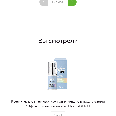
1
изиз
6
Вы смотрели
Крем-гель от темных кругов и мешков под глазами
"Эффект мезотерапии" HydroDERM
1
из
1