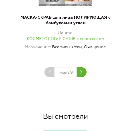
МАСКА-СКРАБ для лица ПОЛИРУЮЩАЯ с
бамбуковым углем
Линия
КОСМЕТОЛОГиЯ САШЕ с еврослотом
Назначение
Все типы кожи, Очищение
Н
1
изиз
9
Вы смотрели