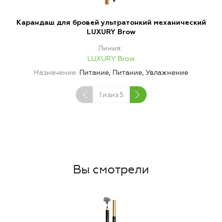
Карандаш для бровей ультратонкий механический
П
LUXURY Brow
Линия
LUXURY Brow
Назначение
Питание, Питание, Увлажнение
1
изиз
5
Вы смотрели