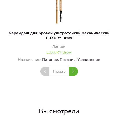
Карандаш для бровей ультратонкий механический
П
LUXURY Brow
Линия
LUXURY Brow
Назначение
Питание, Питание, Увлажнение
1
изиз
5
Вы смотрели