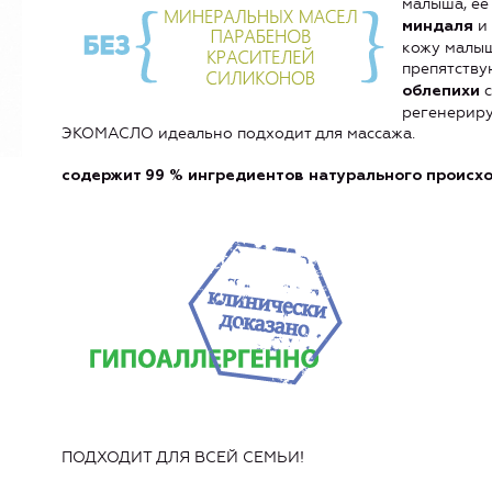
малыша, ее
и
миндаля
кожу малыш
препятству
с
облепихи
регенериру
ЭКОМАСЛО идеально подходит для массажа.
содержит
9
9 % ингредиентов натурального происх
ПОДХОДИТ ДЛЯ ВСЕЙ СЕМЬИ!