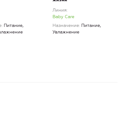
Лин
Линия
Baby
Baby Care
Наз
е
Питание,
Назначение
Питание,
Увл
Увлажнение
Увлажнение