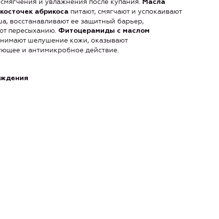
 смягчения и увлажнения после купания.
Масла
питают, смягчают и успокаивают
косточек абрикоса
а, восстанавливают ее защитный барьер,
ют пересыханию.
Фитоцерамиды с маслом
нимают шелушение кожи, оказывают
ющее и антимикробное действие.
ождения