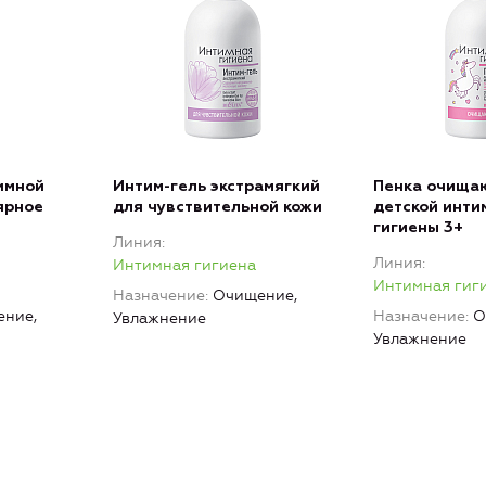
имной
Интим-гель экстрамягкий
Пенка очища
ярное
для чувствительной кожи
детской инти
гигиены 3+
Линия
Линия
Интимная гигиена
Интимная гиг
Назначение
Очищение,
ние,
Назначение
О
Увлажнение
Увлажнение