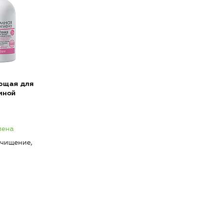
ющая для
мной
иена
чищение,