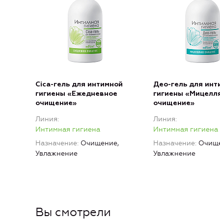
Cica-гель для интимной
Део-гель для инт
гигиены «Ежедневное
гигиены «Мицелл
очищение»
очищение»
Линия
Линия
Интимная гигиена
Интимная гигиена
Назначение
Очищение,
Назначение
Очище
Увлажнение
Увлажнение
Вы смотрели