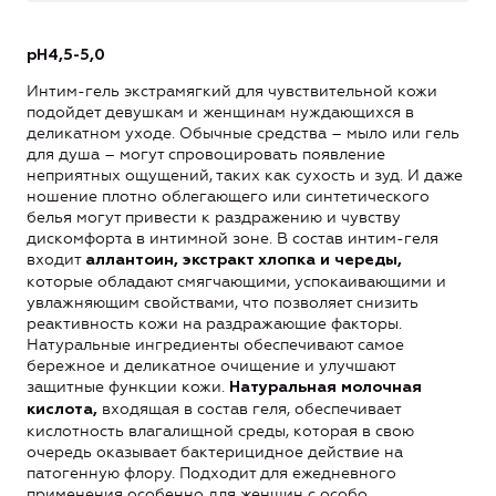
рН4,5-5,0
Интим-гель экстрамягкий для чувствительной кожи
подойдет девушкам и женщинам нуждающихся в
деликатном уходе. Обычные средства – мыло или гель
для душа – могут спровоцировать появление
неприятных ощущений, таких как сухость и зуд. И даже
ношение плотно облегающего или синтетического
белья могут привести к раздражению и чувству
дискомфорта в интимной зоне. В состав интим-геля
входит
аллантоин, экстракт хлопка
и
череды,
которые обладают смягчающими, успокаивающими и
увлажняющим свойствами, что позволяет снизить
реактивность кожи на раздражающие факторы.
Натуральные ингредиенты обеспечивают самое
бережное и деликатное очищение и улучшают
защитные функции кожи.
Натуральная молочная
входящая в состав геля, обеспечивает
кислота,
кислотность влагалищной среды, которая в свою
очередь оказывает бактерицидное действие на
патогенную флору. Подходит для ежедневного
применения особенно для женщин с особо