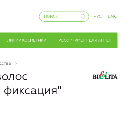
РУС
ENG
ЛИНИИ КОСМЕТИКИ
АССОРТИМЕНТ ДЛЯ АПТЕК
дства
волос
 фиксация"