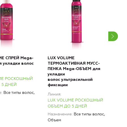
ME СПРЕЙ Mega-
LUX VOLUME
ЛАК
 укладки волос
ТЕРМОАКТИВНАЯ МУСС-
укл
ПЕНКА Mega-ОБЪЕМ для
суп
укладки
1
ME РОСКОШНЫЙ
волос ультрасильной
Лин
 5 ДНЕЙ
фиксации
LUX
е
Все типы волос,
Линия
ОБЪ
LUX VOLUME РОСКОШНЫЙ
Наз
ОБЪЕМ ДО 5 ДНЕЙ
Объ
Назначение
Все типы волос,
Объем