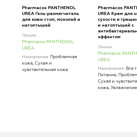
Pharmacos PANTHENOL
Pharmacos PAN
UREA Гель-размягчитель
UREA Крем для н
для кожи стоп, мозолей и
сухости и трещи
натоптышей
и натоптышей с
антибактериаль
Линия
эффектом
Pharmacos PANTHENOL
Линия
UREA
Pharmacos PANT
Назначение
Проблемная
UREA
кожа, Сухая и
Назначение
Все 
чувствительная кожа
Питание, Проблем
Сухая и чувствит
кожа, Увлажнение