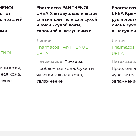
THENOL
Pharmacos PANTHENOL
Pharmaco
ог от
UREA Ультраувлажняющие
UREA Крем
н, мозолей
сливки для тела для сухой
рук и локт
и очень сухой кожи,
очень сухо
ным
склонной к шелушениям
к шелуше
Линия
Линия
Pharmacos PANTHENOL
Pharmacos
HENOL
UREA
UREA
Назначение
Питание,
Назначени
типы кожи,
Проблемная кожа, Сухая и
Проблемная
ная кожа,
чувствительная кожа,
чувствител
ельная
Увлажнение
Увлажнени