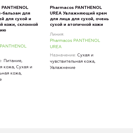
s PANTHENOL
Pharmacos PANTHENOL
Pha
-бальзам для
UREA Увлажняющий крем
URE
ей для сухой и
для лица для сухой, очень
ног 
й кожи, склонной
сухой и атопичной кожи
огр
нию
ТРЕ
Линия
НАТ
Pharmacos PANTHENOL
ант
 PANTHENOL
UREA
эфф
Назначение
Сухая и
Лин
е
Питание,
чувствительная кожа,
Pha
 кожа, Сухая и
Увлажнение
URE
ьная кожа,
Наз
е
Пит