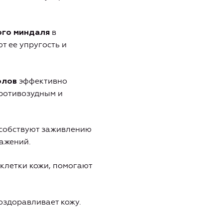
в
кого миндаля
т ее упругость и
эффективно
олов
противозудным и
собствуют заживлению
ажений.
клетки кожи, помогают
оздоравливает кожу.