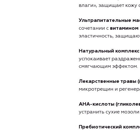
влаги», защищает кожу 
Ультрапитательные мас
сочетании с
витамином
эластичность,
з
ащищают
Натуральный комплекс
успокаивает раздражен
смягчающим эффектом.
Лекарственные травы (
микротрещин и регенер
АНА-кислоты (гликолев
устранить сухие мозоли
Пребиотический компл