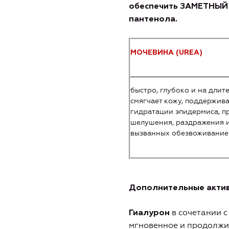
обеспечить ЗАМЕТНЫЙ
пантенола.
МОЧЕВИНА (
UREA
)
быстро, глубоко и на длит
смягчает кожу, поддержив
гидратации эпидермиса, п
шелушения, раздражения 
вызванных обезвоживание
Дополнительные актив
в сочетании с
Гиалурон
м
гновенное и продолжи