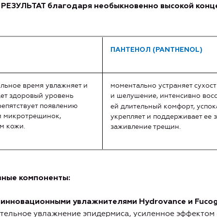
 РЕЗУЛЬТАТ благодаря необыкновенно
высокой конц
ПАНТЕНОЛ (
PANTHENOL
)
ельное время увлажняет и
моментально устраняет сухост
ает здоровый уровень
и шелушение,
интенсивно восс
репятствует появлению
ей длительный комфорт, успок
и микротрещинок,
укрепляет и поддерживает ее 
м кожи.
заживление трещин.
ные компоненты:
и
нновационными увлажнителями Hydrovance и
Fuco
тельное увлажнение эпидермиса, усиленное эффектом 