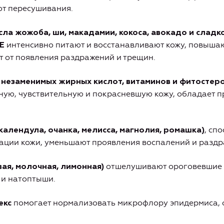
от пересушивания.
ла жожоба, ши, макадамии, кокоса, авокадо и слад
интенсивно питают и восстанавливают кожу, повышаю
 Е
 от появления раздражений и трещин.
 незаменимых жирных кислот, витаминов и фитостер
ную, чувствительную и покрасневшую кожу, обладает 
,
спо
календула, очанка, мелисса, магнолия, ромашка)
ации кожи, уменьшают проявления воспалений и раздр
отшелушивают ороговевшие 
ая, молочная, лимонная)
 и натоптыши.
помогает нормализовать микрофлору эпидермиса, 
екс