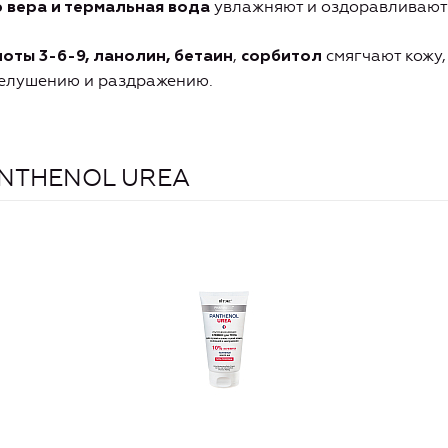
увлажняют и оздоравливают 
э вера
и термальная вода
,
смягчают кожу
оты 3-6-9, ланолин, бетаин
с
орбитол
елушению и раздражению.
PANTHENOL UREA