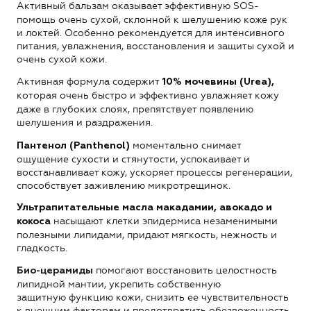
Активный бальзам
оказывает эффективную SOS-
помощь очень сухой, склонной к шелушению коже рук
и локтей. Особенно рекомендуется для интенсивного
питания, увлажнения, восстановления и защиты сухой и
очень сухой кожи.
Активная формула содержит
10% мочевины (
Urea
),
которая
очень быстро и эффективно увлажняет кожу
даже в глубоких слоях, препятствует появлению
шелушения и раздражения.
моментально снимает
Пантенол
(
Panthenol
)
ощущение сухости и стянутости, успокаивает и
восстанавливает кожу, ускоряет процессы регенерации,
способствует заживлению микротрещинок.
Ультрапитательные масла макадамии, авокадо и
насыщают
клетки эпидермиса незаменимыми
кокоса
полезными липидами, придают мягкость, нежность и
гладкость.
помогают восстановить целостность
Био-церамиды
липидной мантии, укрепить собственную
защитную функцию кожи, снизить ее чувствительность
к внешним факторам и предотвратить обезвоженность
.