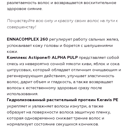
разлетаемость волос и возвращается восхитительное
здоровое сияние.
Почувствуйте всю силу и красоту своих волос на пути к
совершенству!
регулирует работу сальных желез,
ENNACOMPLEX 260
успокаивает кожу головы и борется с шелушениями
кожи.
представляет собой
Комплекс Actipone® ALPHA PULP
смесь из невероятно сочной мякоти киви, яблок и сока
цитрусовых, который обладает отличным очищающим и
регенерирующим действием, улучшает эластичность
волос, дарит объем и гладкость, а также возвращает
волосы к естественному здоровью сразу после
использования.
Гидролизованный растительный протеин Keravis PE
укрепляет и увлажняет волосы изнутри, а также
образует на поверхности волоса защитную пленку,
которая одновременно снижает трение волос и
нормализует состояние секущихся кончиков.