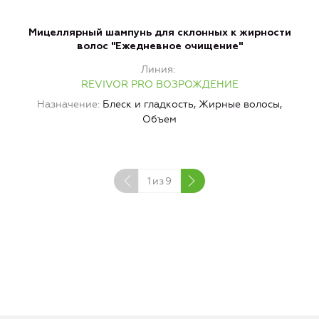
Мицеллярный шампунь для склонных к жирности
волос "Ежедневное очищение"
Линия
REVIVOR PRO ВОЗРОЖДЕНИЕ
Назначение
Блеск и гладкость, Жирные волосы,
Н
Объем
1
из
9