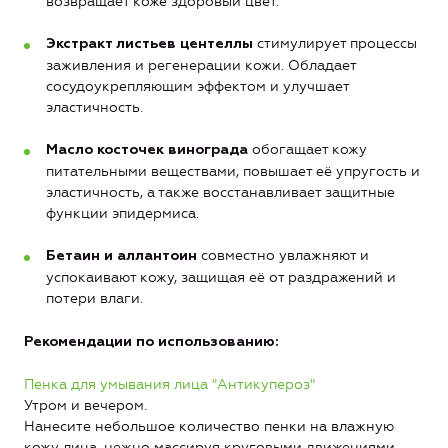
возвращает коже здоровый цвет.
стимулирует процессы
Экстракт листьев центеллы
заживления и регенерации кожи. Обладает
сосудоукрепляющим эффектом и улучшает
эластичность.
обогащает кожу
Масло косточек винограда
питательными веществами, повышает её упругость и
эластичность, а также восстанавливает защитные
функции эпидермиса.
совместно увлажняют и
Бетаин и аллантоин
успокаивают кожу, защищая её от раздражений и
потери влаги.
Рекомендации по использованию:
Пенка для умывания лица "Антикупероз"
Утром и вечером.
Нанесите небольшое количество пенки на влажную
кожу лица, нежно массируя круговыми движениями.